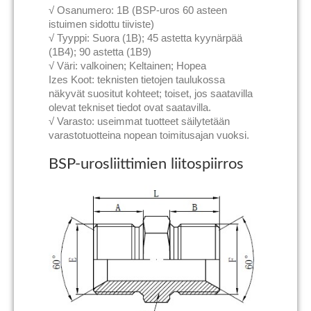
√ Osanumero: 1B (BSP-uros 60 asteen
istuimen sidottu tiiviste)
√ Tyyppi: Suora (1B); 45 astetta kyynärpää
(1B4); 90 astetta (1B9)
√ Väri: valkoinen; Keltainen; Hopea
Izes Koot: teknisten tietojen taulukossa
näkyvät suositut kohteet; toiset, jos saatavilla
olevat tekniset tiedot ovat saatavilla.
√ Varasto: useimmat tuotteet säilytetään
varastotuotteina nopean toimitusajan vuoksi.
BSP-urosliittimien liitospiirros