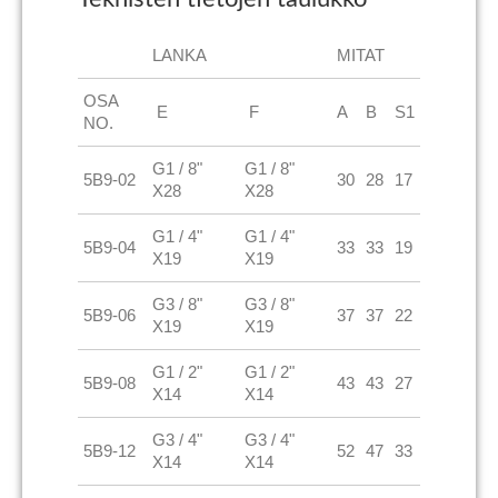
LANKA
MITAT
OSA
E
F
A
B
S1
NO.
G1 / 8"
G1 / 8"
5B9-02
30
28
17
X28
X28
G1 / 4"
G1 / 4"
5B9-04
33
33
19
X19
X19
G3 / 8"
G3 / 8"
5B9-06
37
37
22
X19
X19
G1 / 2"
G1 / 2"
5B9-08
43
43
27
X14
X14
G3 / 4"
G3 / 4"
5B9-12
52
47
33
X14
X14