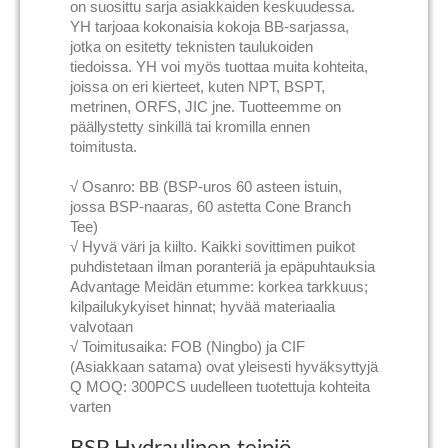
on suosittu sarja asiakkaiden keskuudessa.
YH tarjoaa kokonaisia kokoja BB-sarjassa,
jotka on esitetty teknisten taulukoiden
tiedoissa. YH voi myös tuottaa muita kohteita,
joissa on eri kierteet, kuten NPT, BSPT,
metrinen, ORFS, JIC jne. Tuotteemme on
päällystetty sinkillä tai kromilla ennen
toimitusta.
√ Osanro: BB (BSP-uros 60 asteen istuin,
jossa BSP-naaras, 60 astetta Cone Branch
Tee)
√ Hyvä väri ja kiilto. Kaikki sovittimen puikot
puhdistetaan ilman poranteriä ja epäpuhtauksia
Advantage Meidän etumme: korkea tarkkuus;
kilpailukykyiset hinnat; hyvää materiaalia
valvotaan
√ Toimitusaika: FOB (Ningbo) ja CIF
(Asiakkaan satama) ovat yleisesti hyväksyttyjä
Q MOQ: 300PCS uudelleen tuotettuja kohteita
varten