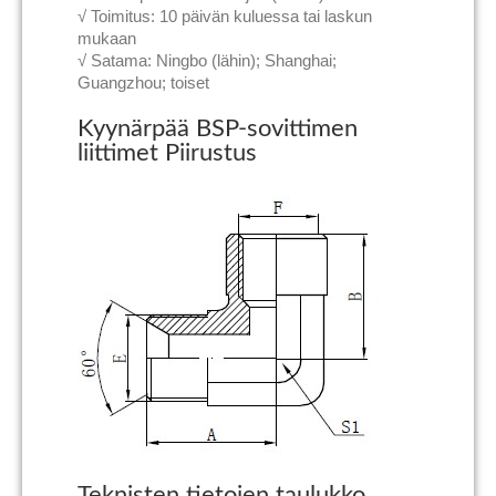
√ Toimitus: 10 päivän kuluessa tai laskun
mukaan
√ Satama: Ningbo (lähin); Shanghai;
Guangzhou; toiset
Kyynärpää BSP-sovittimen
liittimet Piirustus
Teknisten tietojen taulukko