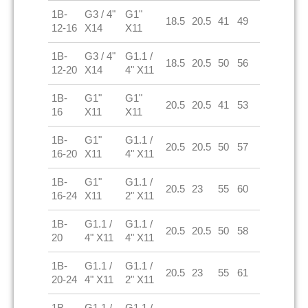
1B-
G3 / 4"
G1"
18.5
20.5
41
49
12-16
X14
X11
1B-
G3 / 4"
G1.1 /
18.5
20.5
50
56
12-20
X14
4" X11
1B-
G1"
G1"
20.5
20.5
41
53
16
X11
X11
1B-
G1"
G1.1 /
20.5
20.5
50
57
16-20
X11
4" X11
1B-
G1"
G1.1 /
20.5
23
55
60
16-24
X11
2" X11
1B-
G1.1 /
G1.1 /
20.5
20.5
50
58
20
4" X11
4" X11
1B-
G1.1 /
G1.1 /
20.5
23
55
61
20-24
4" X11
2" X11
1B-
G1.1 /
G1.1 /