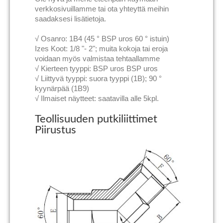
verkkosivuillamme tai ota yhteyttä meihin
saadaksesi lisätietoja.
√ Osanro: 1B4 (45 ° BSP uros 60 ° istuin)
Izes Koot: 1/8 "- 2"; muita kokoja tai eroja
voidaan myös valmistaa tehtaallamme
√ Kierteen tyyppi: BSP uros BSP uros
√ Liittyvä tyyppi: suora tyyppi (1B); 90 °
kyynärpää (1B9)
√ Ilmaiset näytteet: saatavilla alle 5kpl.
Teollisuuden putkiliittimet
Piirustus