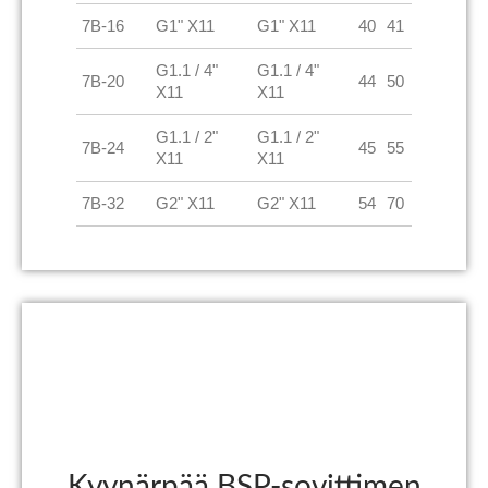
7B-16
G1" X11
G1" X11
40
41
G1.1 / 4"
G1.1 / 4"
7B-20
44
50
X11
X11
G1.1 / 2"
G1.1 / 2"
7B-24
45
55
X11
X11
7B-32
G2" X11
G2" X11
54
70
Kyynärpää BSP-sovittimen