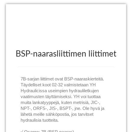
BSP-naarasliittimen liittimet
7B-sarjan liittimet ovat BSP-naaraskierteitä.
Täydelliset koot 02-32 valmistetaan YH
Hydraulicissa useimpien hydrauliletkujen
vaatimusten täyttämiseksi. YH voi tuottaa
muita lankatyyppejä, kuten metrisiä, JIC-,
NPT-, ORFS-, JIS-, BSPT-, jne. Ole hyvä ja
lähetä meille sähköpostia, jos tarvitset
hydraulisia tuotteita.
√ Osanro: 7B (BSP-naaras)