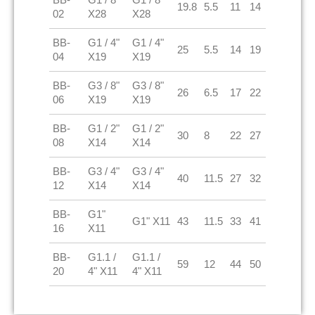
19.8
5.5
11
14
02
X28
X28
BB-
G1 / 4"
G1 / 4"
25
5.5
14
19
04
X19
X19
BB-
G3 / 8"
G3 / 8"
26
6.5
17
22
06
X19
X19
BB-
G1 / 2"
G1 / 2"
30
8
22
27
08
X14
X14
BB-
G3 / 4"
G3 / 4"
40
11.5
27
32
12
X14
X14
BB-
G1"
G1" X11
43
11.5
33
41
16
X11
BB-
G1.1 /
G1.1 /
59
12
44
50
20
4" X11
4" X11