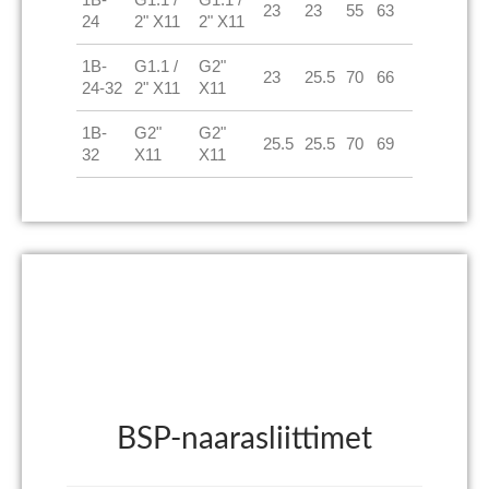
23
23
55
63
24
2" X11
2" X11
1B-
G1.1 /
G2"
23
25.5
70
66
24-32
2" X11
X11
1B-
G2"
G2"
25.5
25.5
70
69
32
X11
X11
BSP-naarasliittimet