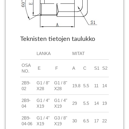
Teknisten tietojen taulukko
LANKA
MITAT
OSA
E
F
A
C
S1
S2
NO.
2B9-
G1 / 8"
G1 / 8"
19.8
5.5
11
14
02
X28
X28
2B9-
G1 / 4"
G1 / 4"
29
5.5
14
19
04
X19
X19
2B9-
G1 / 4"
G3 / 8"
30
6.5
17
22
04-06
X19
X19