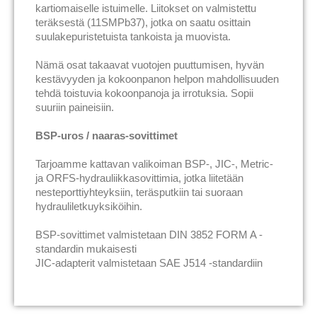
kartiomaiselle istuimelle. Liitokset on valmistettu
teräksestä (11SMPb37), jotka on saatu osittain
suulakepuristetuista tankoista ja muovista.
Nämä osat takaavat vuotojen puuttumisen, hyvän
kestävyyden ja kokoonpanon helpon mahdollisuuden
tehdä toistuvia kokoonpanoja ja irrotuksia. Sopii
suuriin paineisiin.
BSP-uros / naaras-sovittimet
Tarjoamme kattavan valikoiman BSP-, JIC-, Metric-
ja ORFS-hydrauliikkasovittimia, jotka liitetään
nesteporttiyhteyksiin, teräsputkiin tai suoraan
hydrauliletkuyksiköihin.
BSP-sovittimet valmistetaan DIN 3852 FORM A -
standardin mukaisesti
JIC-adapterit valmistetaan SAE J514 -standardiin