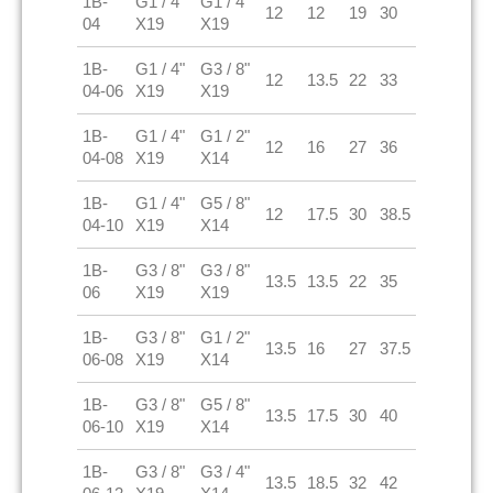
1B-
G1 / 4"
G1 / 4"
12
12
19
30
04
X19
X19
1B-
G1 / 4"
G3 / 8"
12
13.5
22
33
04-06
X19
X19
1B-
G1 / 4"
G1 / 2"
12
16
27
36
04-08
X19
X14
1B-
G1 / 4"
G5 / 8"
12
17.5
30
38.5
04-10
X19
X14
1B-
G3 / 8"
G3 / 8"
13.5
13.5
22
35
06
X19
X19
1B-
G3 / 8"
G1 / 2"
13.5
16
27
37.5
06-08
X19
X14
1B-
G3 / 8"
G5 / 8"
13.5
17.5
30
40
06-10
X19
X14
1B-
G3 / 8"
G3 / 4"
13.5
18.5
32
42