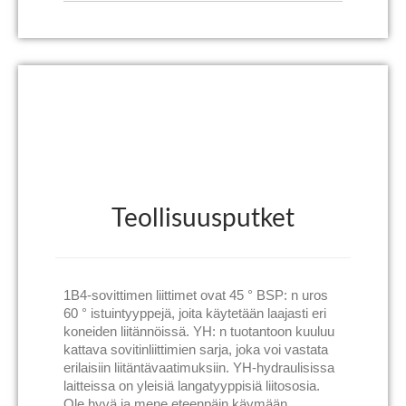
Teollisuusputket
1B4-sovittimen liittimet ovat 45 ° BSP: n uros
60 ° istuintyyppejä, joita käytetään laajasti eri
koneiden liitännöissä. YH: n tuotantoon kuuluu
kattava sovitinliittimien sarja, joka voi vastata
erilaisiin liitäntävaatimuksiin. YH-hydraulisissa
laitteissa on yleisiä langatyyppisiä liitososia.
Ole hyvä ja mene eteenpäin käymään