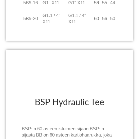
5B9-16
G1" X11
G1" X11
59
55
44
G1.1 / 4"
G1.1 / 4"
5B9-20
60
56
50
X11
X11
BSP Hydraulic Tee
BSP: n 60 asteen istuimen sijaan BSP: n
sijasta BB on 60 asteen kartiohaarukka, joka