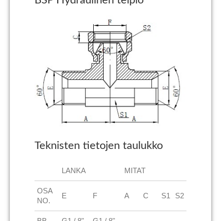
BSP Hydraulinen teipiö
Teknisten tietojen taulukko
LANKA
MITAT
OSA
E
F
A
C
S1
S2
NO.
BB-
G1 / 8"
G1 / 8"