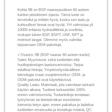
Kohta 9B on BSP-naaraspuolisen 60 asteen
kartion pistokkeen sijasta. Tämä tuote on
tervetullut ja erittäin hyvä, koska sen laatu ja
kohtuulliset hinnat ovat hyvät. YH valmistaa yli
10000 erilaista hydrauliliitintä ja sovitinta,
mukaan lukien BSP, BSPT, UNF, NPT ja
metriset langat. Olemme myös valmiita
tarjoamaan OEM-palveluja.
√ Osanro: 9B (BSP-naaras 60 asteen kartio)
Sales Myynnissä: sekä tuotteiden että
huoltopalvelujen laadunvarmistus; Tarjoa
edullisia hintoja; Ympäristöystävällinen
teknologia maan suojelemiseksi; OEM- ja
ODM-palvelut ovat käytettävissä
Quality Laatu: Materiaali, jota valvotaan tarkasti
käytön aikana; Tuotteet tarkastettiin 100%
ennen valmistumista; Tuotantolinja testataan
työryhmän tai tietotekniikan insinöörien
toimesta tietyn ajan; ennen pakattua ja ladattua
tuotteiden omaisuutta ja testattuja määriä; QC