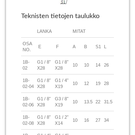
Teknisten tietojen taulukko
LANKA
MITAT
OSA
E
F
A
B
S1
L
NO.
1B-
G1 / 8"
G1 / 8"
10
10
14
26
02
X28
X28
1B-
G1 / 8"
G1 / 4"
10
12
19
28
02-04
X28
X19
1B-
G1 / 8"
G3 / 8"
10
13.5
22
31.5
02-06
X28
X19
1B-
G1 / 8"
G1 / 2"
10
16
27
34
02-08
X28
X14