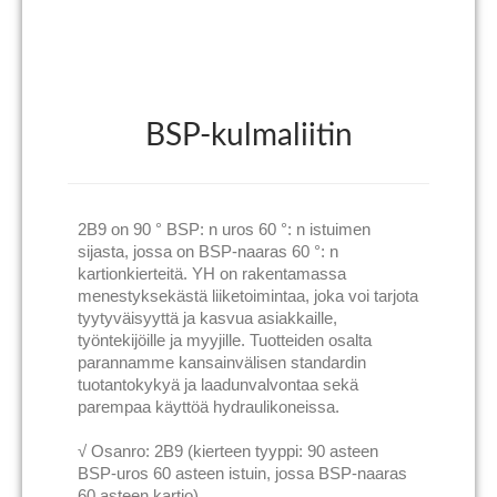
BSP-kulmaliitin
2B9 on 90 ° BSP: n uros 60 °: n istuimen
sijasta, jossa on BSP-naaras 60 °: n
kartionkierteitä. YH on rakentamassa
menestyksekästä liiketoimintaa, joka voi tarjota
tyytyväisyyttä ja kasvua asiakkaille,
työntekijöille ja myyjille. Tuotteiden osalta
parannamme kansainvälisen standardin
tuotantokykyä ja laadunvalvontaa sekä
parempaa käyttöä hydraulikoneissa.
√ Osanro: 2B9 (kierteen tyyppi: 90 asteen
BSP-uros 60 asteen istuin, jossa BSP-naaras
60 asteen kartio)