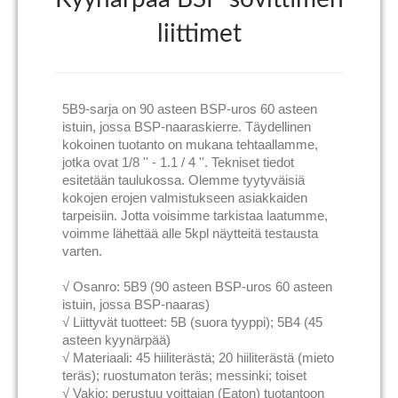
liittimet
5B9-sarja on 90 asteen BSP-uros 60 asteen
istuin, jossa BSP-naaraskierre. Täydellinen
kokoinen tuotanto on mukana tehtaallamme,
jotka ovat 1/8 '' - 1.1 / 4 ''. Tekniset tiedot
esitetään taulukossa. Olemme tyytyväisiä
kokojen erojen valmistukseen asiakkaiden
tarpeisiin. Jotta voisimme tarkistaa laatumme,
voimme lähettää alle 5kpl näytteitä testausta
varten.
√ Osanro: 5B9 (90 asteen BSP-uros 60 asteen
istuin, jossa BSP-naaras)
√ Liittyvät tuotteet: 5B (suora tyyppi); 5B4 (45
asteen kyynärpää)
√ Materiaali: 45 hiiliterästä; 20 hiiliterästä (mieto
teräs); ruostumaton teräs; messinki; toiset
√ Vakio: perustuu voittajan (Eaton) tuotantoon