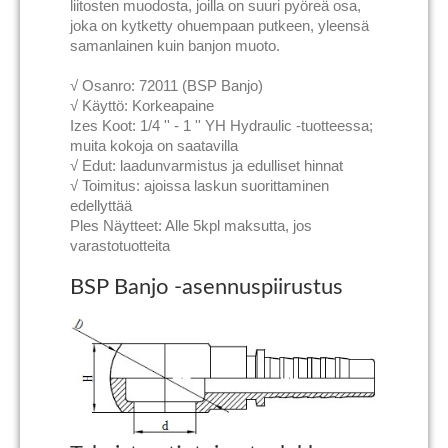
liitosten muodosta, joilla on suuri pyöreä osa,
joka on kytketty ohuempaan putkeen, yleensä
samanlainen kuin banjon muoto.
√ Osanro: 72011 (BSP Banjo)
√ Käyttö: Korkeapaine
Izes Koot: 1/4 '' - 1 '' YH Hydraulic -tuotteessa;
muita kokoja on saatavilla
√ Edut: laadunvarmistus ja edulliset hinnat
√ Toimitus: ajoissa laskun suorittaminen
edellyttää
Ples Näytteet: Alle 5kpl maksutta, jos
varastotuotteita
BSP Banjo -asennuspiirustus