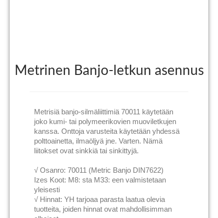
Metrinen Banjo-letkun asennus
Metrisiä banjo-silmäliittimiä 70011 käytetään
joko kumi- tai polymeerikovien muoviletkujen
kanssa. Onttoja varusteita käytetään yhdessä
polttoainetta, ilmaöljyä jne. Varten. Nämä
liitokset ovat sinkkiä tai sinkittyjä.
√ Osanro: 70011 (Metric Banjo DIN7622)
Izes Koot: M8: sta M33: een valmistetaan
yleisesti
√ Hinnat: YH tarjoaa parasta laatua olevia
tuotteita, joiden hinnat ovat mahdollisimman