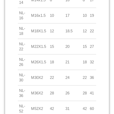
14
NL-
M16x1.5
10
17
10
19
16
NL-
M18X1.5
12
18.5
12
22
18
NL-
M22X1.5
15
20
15
27
22
NL-
M26X1.5
18
21
18
32
26
NL-
M30X2
22
24
22
36
30
NL-
M36X2
28
26
28
41
36
NL-
M52X2
42
31
42
60
52