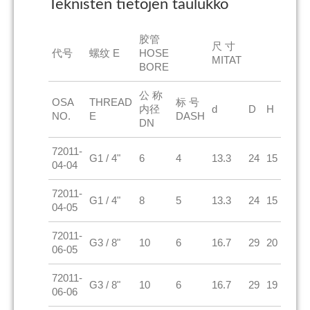
Teknisten tietojen taulukko
胶管
尺 寸
代号
螺纹 E
HOSE
MITAT
BORE
公 称
OSA
THREAD
标 号
内径
d
D
H
NO.
E
DASH
DN
72011-
G1 / 4"
6
4
13.3
24
15
04-04
72011-
G1 / 4"
8
5
13.3
24
15
04-05
72011-
G3 / 8"
10
6
16.7
29
20
06-05
72011-
G3 / 8"
10
6
16.7
29
19
06-06