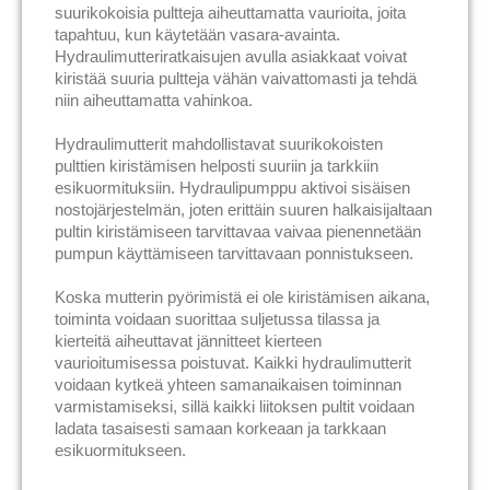
suurikokoisia pultteja aiheuttamatta vaurioita, joita
tapahtuu, kun käytetään vasara-avainta.
Hydraulimutteriratkaisujen avulla asiakkaat voivat
kiristää suuria pultteja vähän vaivattomasti ja tehdä
niin aiheuttamatta vahinkoa.
Hydraulimutterit mahdollistavat suurikokoisten
pulttien kiristämisen helposti suuriin ja tarkkiin
esikuormituksiin. Hydraulipumppu aktivoi sisäisen
nostojärjestelmän, joten erittäin suuren halkaisijaltaan
pultin kiristämiseen tarvittavaa vaivaa pienennetään
pumpun käyttämiseen tarvittavaan ponnistukseen.
Koska mutterin pyörimistä ei ole kiristämisen aikana,
toiminta voidaan suorittaa suljetussa tilassa ja
kierteitä aiheuttavat jännitteet kierteen
vaurioitumisessa poistuvat. Kaikki hydraulimutterit
voidaan kytkeä yhteen samanaikaisen toiminnan
varmistamiseksi, sillä kaikki liitoksen pultit voidaan
ladata tasaisesti samaan korkeaan ja tarkkaan
esikuormitukseen.