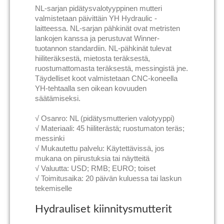
NL-sarjan pidätysvalotyyppinen mutteri
valmistetaan päivittäin YH Hydraulic -
laitteessa. NL-sarjan pähkinät ovat metristen
lankojen kanssa ja perustuvat Winner-
tuotannon standardiin. NL-pähkinät tulevat
hiiliteräksestä, mietosta teräksestä,
ruostumattomasta teräksestä, messingistä jne.
Täydelliset koot valmistetaan CNC-koneella
YH-tehtaalla sen oikean kovuuden
säätämiseksi.
√ Osanro: NL (pidätysmutterien valotyyppi)
√ Materiaali: 45 hiiliterästä; ruostumaton teräs;
messinki
√ Mukautettu palvelu: Käytettävissä, jos
mukana on piirustuksia tai näytteitä
√ Valuutta: USD; RMB; EURO; toiset
√ Toimitusaika: 20 päivän kuluessa tai laskun
tekemiselle
Hydrauliset kiinnitysmutterit