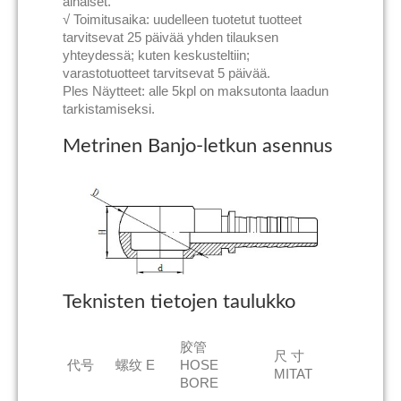
alhaiset.
√ Toimitusaika: uudelleen tuotetut tuotteet
tarvitsevat 25 päivää yhden tilauksen
yhteydessä; kuten keskusteltiin;
varastotuotteet tarvitsevat 5 päivää.
Ples Näytteet: alle 5kpl on maksutonta laadun
tarkistamiseksi.
Metrinen Banjo-letkun asennus
Teknisten tietojen taulukko
胶管
尺 寸
代号
螺纹 E
HOSE
MITAT
BORE