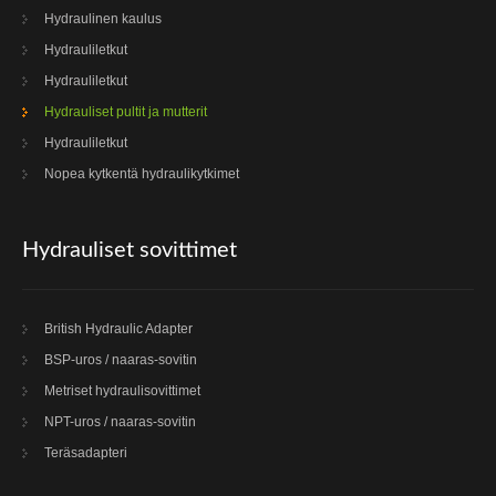
Hydraulinen kaulus
Hydrauliletkut
Hydrauliletkut
Hydrauliset pultit ja mutterit
Hydrauliletkut
Nopea kytkentä hydraulikytkimet
Hydrauliset sovittimet
British Hydraulic Adapter
BSP-uros / naaras-sovitin
Metriset hydraulisovittimet
NPT-uros / naaras-sovitin
Teräsadapteri