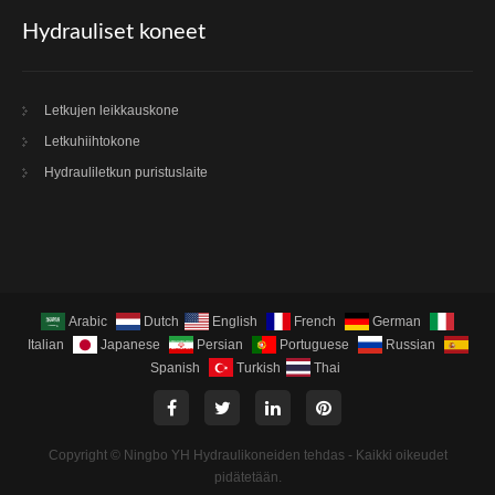
Hydrauliset koneet
Letkujen leikkauskone
Letkuhiihtokone
Hydrauliletkun puristuslaite
Arabic
Dutch
English
French
German
Italian
Japanese
Persian
Portuguese
Russian
Spanish
Turkish
Thai
Copyright © Ningbo YH Hydraulikoneiden tehdas - Kaikki oikeudet
pidätetään.