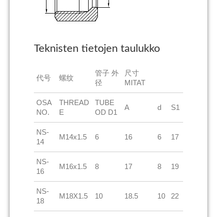
Teknisten tietojen taulukko
管子 外
尺寸
代号
螺纹
径
MITAT
OSA
THREAD
TUBE
A
d
S1
NO.
E
OD D1
NS-
M14x1.5
6
16
6
17
14
NS-
M16x1.5
8
17
8
19
16
NS-
M18X1.5
10
18.5
10
22
18