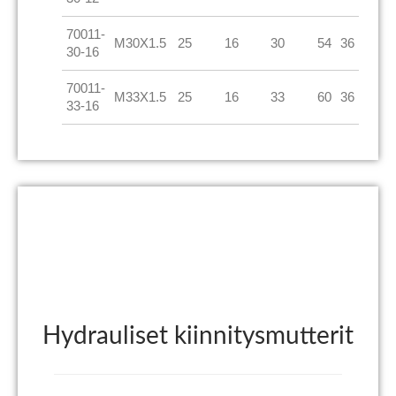
70011-
M30X1.5
25
16
30
54
36
30-16
70011-
M33X1.5
25
16
33
60
36
33-16
Hydrauliset kiinnitysmutterit