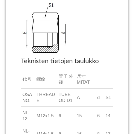
Teknisten tietojen taulukko
管子 外
尺寸
代号
螺纹
径
MITAT
OSA
THREAD
TUBE
A
d
S1
NO.
E
OD D1
NL-
M12x1.5
6
15
6
14
12
NL-
M14x1.5
8
16
8
17