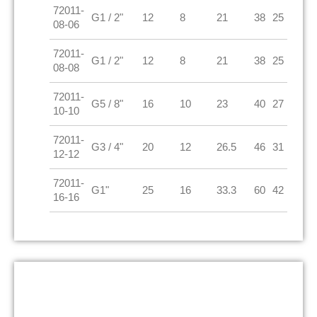
72011-
G1 / 2"
12
8
21
38
25
08-06
72011-
G1 / 2"
12
8
21
38
25
08-08
72011-
G5 / 8"
16
10
23
40
27
10-10
72011-
G3 / 4"
20
12
26.5
46
31
12-12
72011-
G1"
25
16
33.3
60
42
16-16