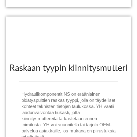
Raskaan tyypin kiinnitysmutteri
Hydraulikomponentit NS on eräänlainen
pidätyspulttien raskas tyyppi, jolla on täydelliset
kohteet teknisten tietojen taulukossa. YH vaatii
laadunvalvontaa tiukasti, jotta
kiinnitysmuttereita tarkastetaan ennen
toimitusta. YH voi suunnitella tai tarjota OEM-
palvelua asiakkaille, jos mukana on piirustuksia
tai näytteitä.