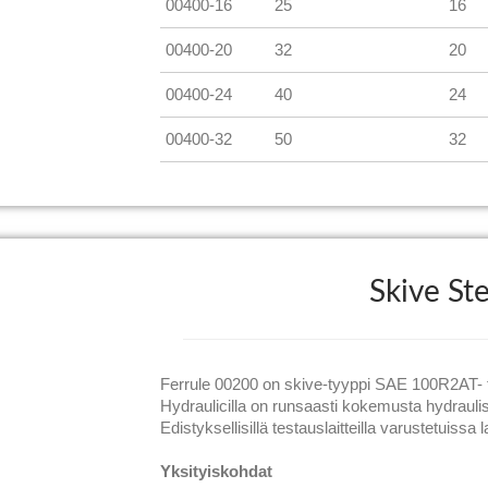
00400-16
25
16
00400-20
32
20
00400-24
40
24
00400-32
50
32
Skive Ste
Ferrule 00200 on skive-tyyppi SAE 100R2AT- t
Hydraulicilla on runsaasti kokemusta hydraulis
Edistyksellisillä testauslaitteilla varustetuis
Yksityiskohdat