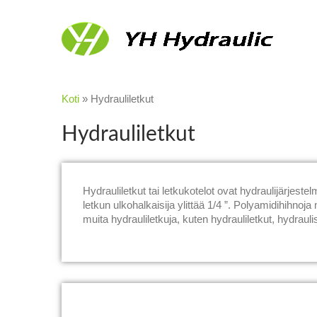
Koti
»
Hydrauliletkut
Hydrauliletkut
Hydrauliletkut tai letkukotelot ovat hydraulijärjes
letkun ulkohalkaisija ylittää 1/4 ”. Polyamidihihn
muita hydrauliletkuja, kuten hydrauliletkut, hydraulise