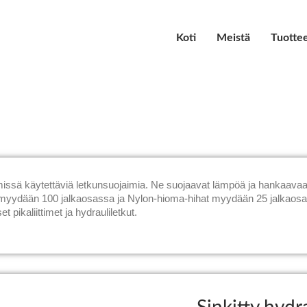
Koti
Meistä
Tuotte
telmissä käytettäviä letkunsuojaimia. Ne suojaavat lämpöä ja hankaavaa 
oja myydään 100 jalkaosassa ja Nylon-hioma-hihat myydään 25 jalkaos
t pikaliittimet ja hydrauliletkut.