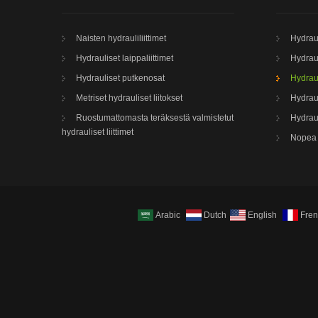
Naisten hydrauliliittimet
Hydrau
Hydrauliset laippaliittimet
Hydraul
Hydrauliset putkenosat
Hydraul
Metriset hydrauliset liitokset
Hydraul
Ruostumattomasta teräksestä valmistetut
Hydraul
hydrauliset liittimet
Nopea 
Arabic
Dutch
English
Fre