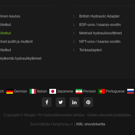
linen kaulus
British Hydraulic Adapter
iletkut
BSP-uros / naaras-sovitin
iletkut
Metriset hydraulisovittimet
iset pultit ja mutterit
NPT-uros / naaras-sovitin
iletkut
Teräsadapteri
kytkentä hydraulikytkimet
nch
German
Italian
Japanese
Persian
Portuguese
Copyright © Ningbo YH Hydraulikoneiden tehdas - Kaikki oikeudet pidätetään.
Suunnittelija Hangheng.cc |
XML-sivustokartta