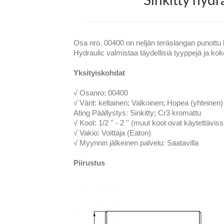
Sinkitty hydr
Osa nro. 00400 on neljän teräslangan punottu
Hydraulic valmistaa täydellisiä tyyppejä ja koko
Yksityiskohdat
√ Osanro: 00400
√ Värit: keltainen; Valkoinen; Hopea (yhteinen)
Ating Päällystys: Sinkitty; Cr3 kromattu
√ Koot: 1/2 '' - 2 '' (muut koot ovat käytettäviss
√ Vakio: Voittaja (Eaton)
√ Myynnin jälkeinen palvelu: Saatavilla
Piirustus