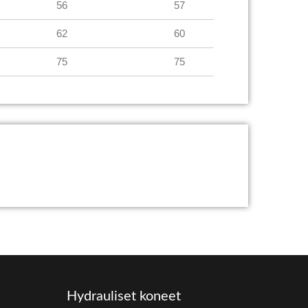
56
57
62
60
75
75
Hydrauliset koneet