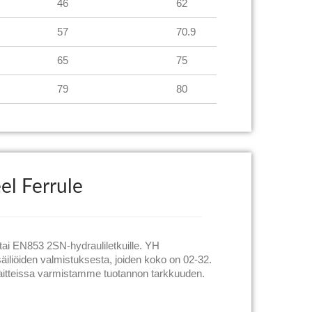
46
62
57
70.9
65
75
79
80
el Ferrule
ai EN853 2SN-hydrauliletkuille. YH
äiliöiden valmistuksesta, joiden koko on 02-32.
sa laitteissa varmistamme tuotannon tarkkuuden.