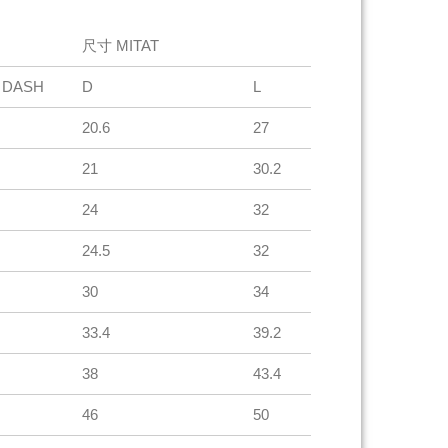
尺寸 MITAT
 DASH
D
L
20.6
27
21
30.2
24
32
24.5
32
30
34
33.4
39.2
38
43.4
46
50