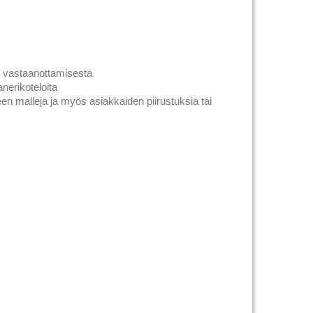
n vastaanottamisesta
nerikoteloita
een malleja ja myös asiakkaiden piirustuksia tai