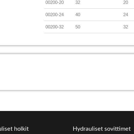
00200-20
32
20
00200-24
40
24
00200-32
50
32
liset holkit
Hydrauliset sovittimet