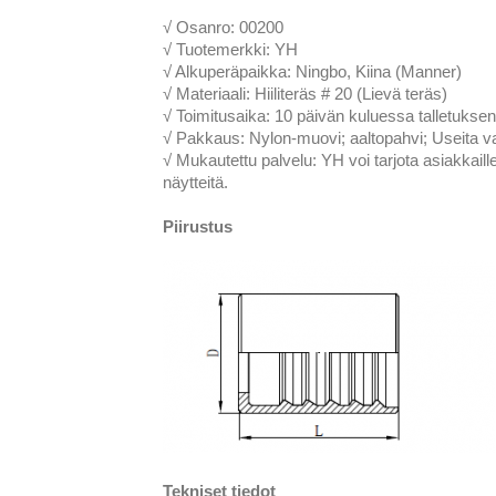
√ Osanro: 00200
√ Tuotemerkki: YH
√ Alkuperäpaikka: Ningbo, Kiina (Manner)
√ Materiaali: Hiiliteräs # 20 (Lievä teräs)
√ Toimitusaika: 10 päivän kuluessa talletukse
√ Pakkaus: Nylon-muovi; aaltopahvi; Useita va
√ Mukautettu palvelu: YH voi tarjota asiakkaill
näytteitä.
Piirustus
Tekniset tiedot