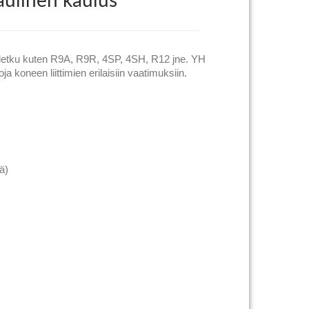
aulinen kaulus
 letku kuten R9A, R9R, 4SP, 4SH, R12 jne. YH
ja koneen liittimien erilaisiin vaatimuksiin.
ä)